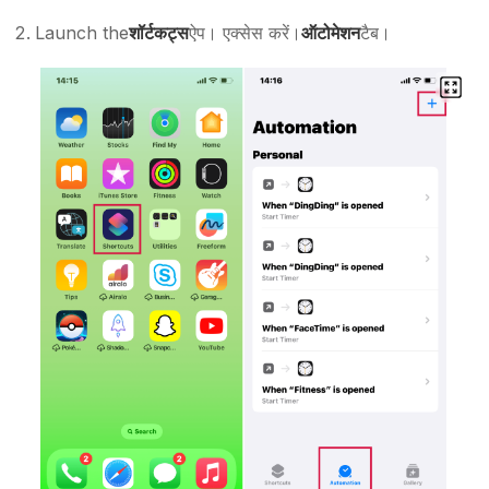
Launch the
शॉर्टकट्स
ऐप। एक्सेस करें।
ऑटोमेशन
टैब।