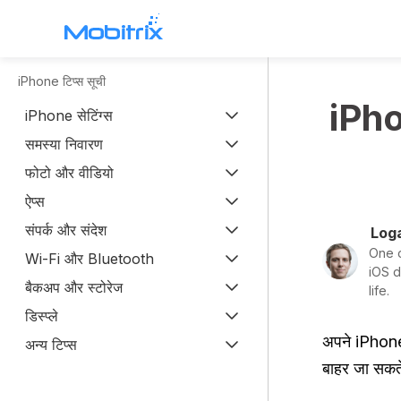
iPhone टिप्स सूची
Mobitrix WhatsApp Transfer
iPhon
iPhone सेटिंग्स
WhatsApp स्थानांतरण >
समस्या निवारण
Chatrans ऐप >
फोटो और वीडियो
ऐप्स
Mobitrix Toolkit
संपर्क और संदेश
Loga
सभी विशेषताएं >
One o
Wi-Fi और Bluetooth
iOS d
बैकअप और स्टोरेज
life.
डिस्प्ले
अपने iPhone 
अन्य टिप्स
बाहर जा सकते 