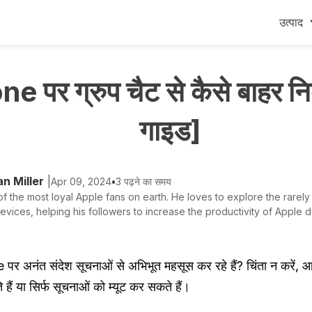
उत्पाद
Mobitrix LockAway
Mobitrix
e पर ग्रुप चैट से कैसे बाहर निकल
iPhone पासकोड अनलॉक करें >
iPhone मरम्
Android पासकोड अनलॉक करें >
गाइड]
iCloud एक्टिवेशन अनलॉकर >
Mobitrix ImgRoom
n Miller
|
Apr 09, 2024
•
3 पढ़ने का समय
इमेज कनवर्टर >
f the most loyal Apple fans on earth. He loves to explore the rarely
evices, helping his followers to increase the productivity of Apple de
पर अनंत संदेश सूचनाओं से अभिभूत महसूस कर रहे हैं? चिंता न करें, आ
हैं या सिर्फ सूचनाओं को म्यूट कर सकते हैं।