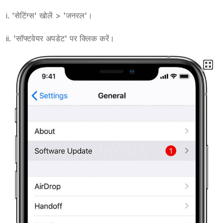
i. 'सेटिंग्स' खोलें > 'जनरल'।
ii. 'सॉफ्टवेयर अपडेट' पर क्लिक करें।