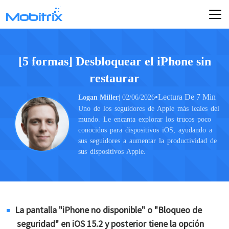
[5 formas] Desbloquear el iPhone sin
restaurar
•
Lectura De 7 Min
Logan Miller
| 02/06/2026
Uno de los seguidores de Apple más leales del
mundo. Le encanta explorar los trucos poco
conocidos para dispositivos iOS, ayudando a
sus seguidores a aumentar la productividad de
sus dispositivos Apple.
La pantalla "iPhone no disponible" o "Bloqueo de
seguridad" en iOS 15.2 y posterior tiene la opción