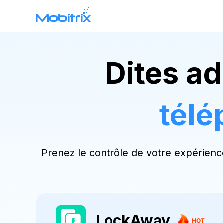
Mobitrix WhatsApp Transfer
Dites a
Transfert de données WhatsApp >
tél
Prenez le contrôle de votre expérience
LockAway