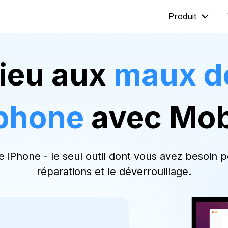
Produit
Mobitrix LockAway
Mobitrix
dieu aux
maux de
Déverrouiller le code d'accès de
Réparation
l'iPhone >
>
Déverrouilleur d'activation
éphone
avec Mob
iCloud>
 iPhone - le seul outil dont vous avez besoin po
réparations et le déverrouillage.