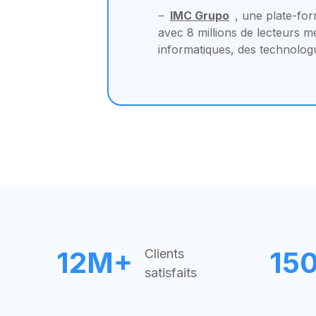
‒
IMC Grupo
, une plate-fo
avec 8 millions de lecteurs m
informatiques, des technolog
12M+
15
Clients
satisfaits