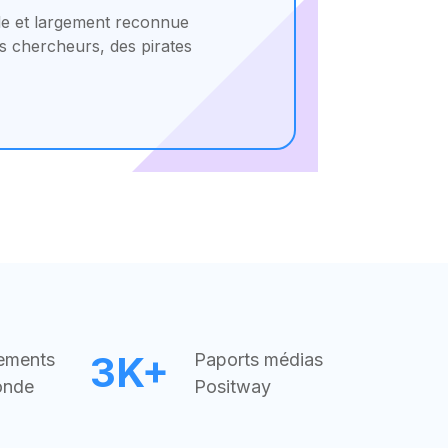
ble et largement reconnue
es chercheurs, des pirates
3K+
ements
Paports médias
onde
Positway