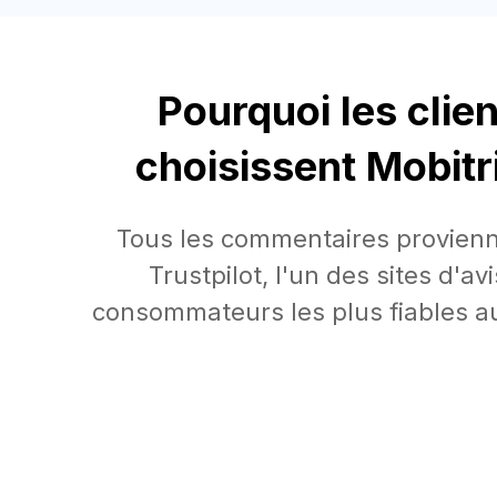
Pourquoi les clie
choisissent Mobitr
mes messages d'Android vers l'iPhone 14
Tous les commentaires provien
cation gratuite de transfert de messages WhatsApp
Trustpilot, l'un des sites d'av
ai essayé plusieurs sans avantages. finalement, j'ai décidé
consommateurs les plus fiables 
mobitrix parce que j'ai vu de bonnes critiques sur leur
de transférer des messages sans perdre de données. J'ai
estauré mes messages d'Android vers iPhone 17 sur iOS 26
re de données.