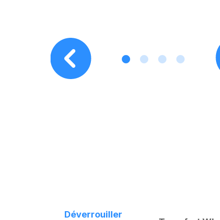
Ali Salman
|
BH
Déverrouiller