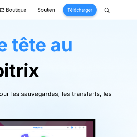
Boutique
Soutien
Télécharger
 Perfix
Mobitrix MagicGo
 tête au
 d'Iphone
Changeur d'emplacement iOS
>
itrix
ur les sauvegardes, les transferts, les