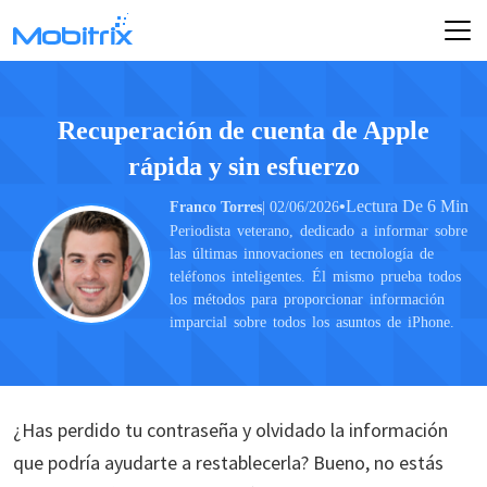
Recuperación de cuenta de Apple
rápida y sin esfuerzo
•
Lectura De 6 Min
Franco Torres
| 02/06/2026
Periodista veterano, dedicado a informar sobre
las últimas innovaciones en tecnología de
teléfonos inteligentes. Él mismo prueba todos
los métodos para proporcionar información
imparcial sobre todos los asuntos de iPhone.
¿Has perdido tu contraseña y olvidado la información
que podría ayudarte a restablecerla? Bueno, no estás