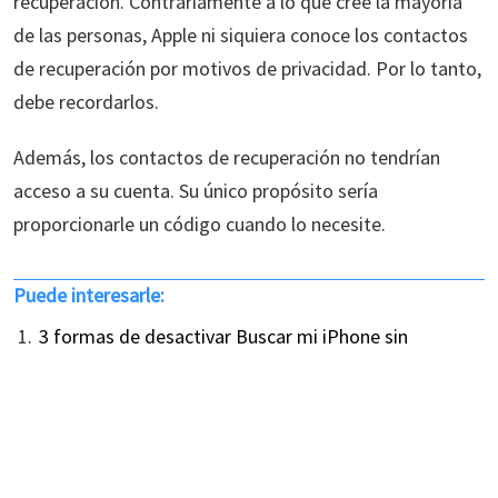
recuperación. Contrariamente a lo que cree la mayoría
de las personas, Apple ni siquiera conoce los contactos
de recuperación por motivos de privacidad. Por lo tanto,
debe recordarlos.
Además, los contactos de recuperación no tendrían
acceso a su cuenta. Su único propósito sería
proporcionarle un código cuando lo necesite.
Puede interesarle:
3 formas de desactivar Buscar mi iPhone sin
contraseña
¿Perdiste tu contraseña de iCloud? 7 estrategias de
reinicio
Desvincula fácilmente el ID de Apple de tu iPhone