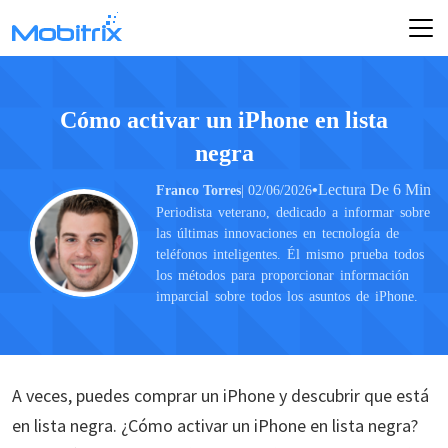
Cómo activar un iPhone en lista
negra
•
Lectura De 6 Min
Franco Torres
| 02/06/2026
Periodista veterano, dedicado a informar sobre
las últimas innovaciones en tecnología de
teléfonos inteligentes. Él mismo prueba todos
los métodos para proporcionar información
imparcial sobre todos los asuntos de iPhone.
A veces, puedes comprar un iPhone y descubrir que está
en lista negra. ¿Cómo activar un iPhone en lista negra?