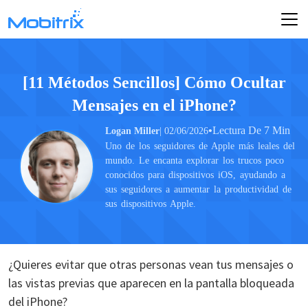
[11 Métodos Sencillos] Cómo Ocultar
Mensajes en el iPhone?
•
Lectura De 7 Min
Logan Miller
| 02/06/2026
Uno de los seguidores de Apple más leales del
mundo. Le encanta explorar los trucos poco
conocidos para dispositivos iOS, ayudando a
sus seguidores a aumentar la productividad de
sus dispositivos Apple.
¿Quieres evitar que otras personas vean tus mensajes o
las vistas previas que aparecen en la pantalla bloqueada
del iPhone?