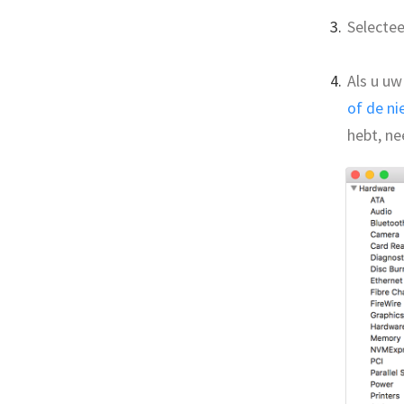
Selectee
Als u uw
of de n
hebt, n