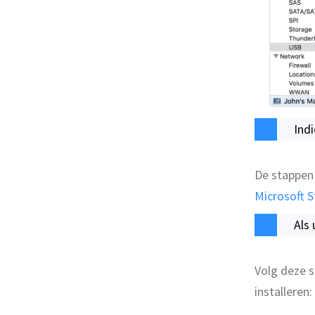
Ind
De stappen 
Microsoft S
Als
Volg deze 
installeren: