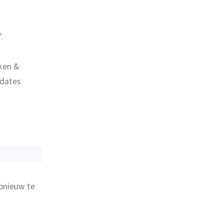
.
rken &
pdates
pnieuw te