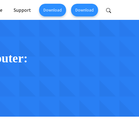
e
Support
Download
Download
Perfix
Mobitrix MagicGo
ir >
iOS Location Changer >
uter: