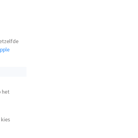
etzelfde
pple
p het
 kies