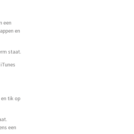
en een
tappen en
erm staat.
u iTunes
 en tik op
aat.
ens een