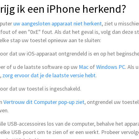
rijg ik een iPhone herkend?
puter
uw aangesloten apparaat niet herkent
, ziet u misschi
out of een "0xE" fout. Als dat het geval is, volg dan deze s
elke stap uw toestel opnieuw aan te sluiten:
oor dat uw iOS-apparaat ontgrendeld is en op het beginsch
er of u de laatste software op uw
Mac
of
Windows PC
. Als 
,
zorg ervoor dat je de laatste versie hebt
.
oor dat uw toestel is ingeschakeld.
en
Vertrouw dit Computer pop-up ziet
, ontgrendel uw toestel
wen.
lle USB-accessoires los van de computer, behalve het appar
elke USB-poort om te zien of er een werkt. Probeer vervolg