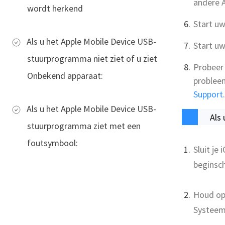
andere A
wordt herkend
Start u
Als u het Apple Mobile Device USB-
Start u
stuurprogramma niet ziet of u ziet
Probeer 
Onbekend apparaat:
problee
Support
.
Als u het Apple Mobile Device USB-
Als
stuurprogramma ziet met een
foutsymbool:
Sluit je
beginsc
Houd op 
Systeem