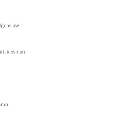
olgens uw
kt, kies dan
amma