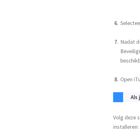
Selecte
Nadat de
Beveilig
beschikb
Open iT
Als
Volg deze 
installeren: