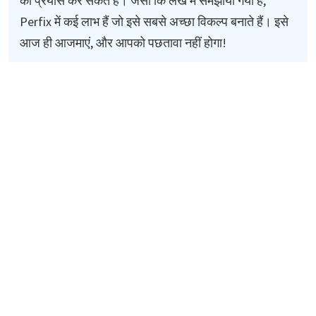
का प्रयास कर सकते हैं। जैसा कि लेख में समझाया गया है,
Perfix में कई लाभ हैं जो इसे सबसे अच्छा विकल्प बनाते हैं। इसे
आज ही आजमाएं, और आपको पछतावा नहीं होगा!
यह भी पढ़ें:
[हल] iPad अक्षम है iTunes से जोड़ें
iPad को हार्ड रीसेट कैसे करें?
iPad बार-बार क्रैश हो रहा है? ठीक करने के 16 आसान तरीके
स्टार उत्पाद
Mobitrix WhatsApp Transfer