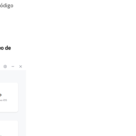
 código
eo de