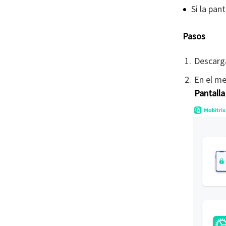
Si la pan
Pasos
Descarga
En el me
Pantalla