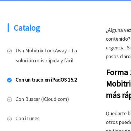
Catalog
¿Alguna vez
contenido? 
urgencia. S
Usa Mobitrix LockAway – La
pasos claro
solución más rápida y fácil
Forma 1
Con un truco en iPadOS 15.2
Mobitri
más ráp
Con Buscar (iCloud.com)
Quedarte b
Con iTunes
otros puede
no tiene po