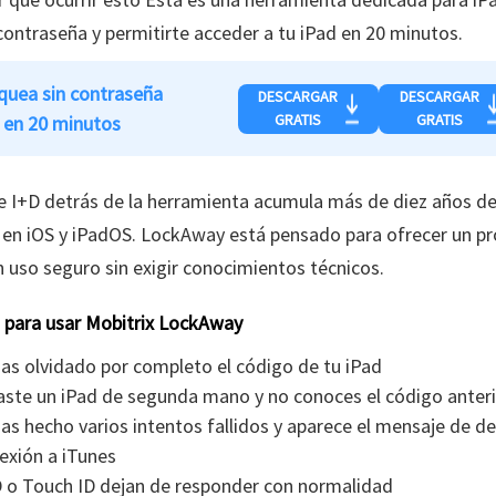
 contraseña y permitirte acceder a tu iPad en 20 minutos.
quea sin contraseña
DESCARGAR
DESCARGAR
GRATIS
GRATIS
d en 20 minutos
e I+D detrás de la herramienta acumula más de diez años d
 en iOS y iPadOS. LockAway está pensado para ofrecer un p
un uso seguro sin exigir conocimientos técnicos.
s para usar Mobitrix LockAway
as olvidado por completo el código de tu iPad
aste un iPad de segunda mano y no conoces el código anter
s hecho varios intentos fallidos y aparece el mensaje de d
exión a iTunes
ID o Touch ID dejan de responder con normalidad