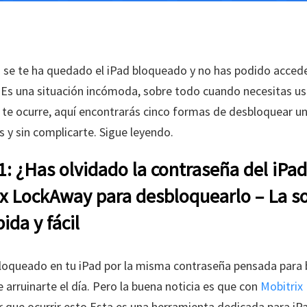
 se te ha quedado el iPad bloqueado y no has podido accede
Es una situación incómoda, sobre todo cuando necesitas us
i te ocurre, aquí encontrarás cinco formas de desbloquear u
s y sin complicarte. Sigue leyendo.
: ¿Has olvidado la contraseña del iPa
x LockAway para desbloquearlo – La s
ida y fácil
loqueado en tu iPad por la misma contraseña pensada para 
 arruinarte el día. Pero la buena noticia es que con
Mobitrix
r que ocurrir esto Esta es una herramienta dedicada para iP