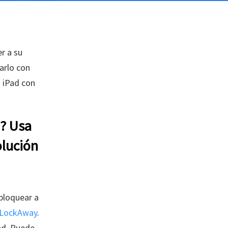
r a su
arlo con
n iPad con
d? Usa
olución
bloquear a
 LockAway
.
ad. Puede