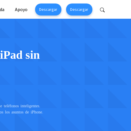
da
Apoyo
Descargar
Descargar
Perfix
Mobitrix MagicGo
de Iphone>
Cambiador de ubicación de iOS >
 iPad sin
 teléfonos inteligentes.
s los asuntos de iPhone.