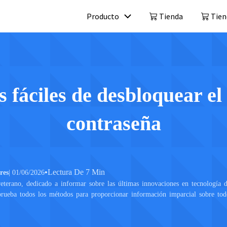
Producto
Tienda
Tien
Mobitrix LockAway
Mobitrix 
Desbloquear contraseña de iPhone >
reparación 
Desbloqueador de activación de
 fáciles de desbloquear el
iCloud >
contraseña
•
Lectura De 7 Min
res
| 01/06/2026
veterano, dedicado a informar sobre las últimas innovaciones en tecnología de
ueba todos los métodos para proporcionar información imparcial sobre todo