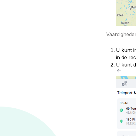
Vaardighede
U kunt i
in de re
U kunt d