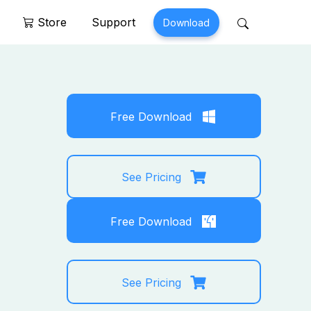
Store
Support
Download
 Perfix
Mobitrix MagicGo
air >
MagicGo >
Free Download
See Pricing
Free Download
See Pricing