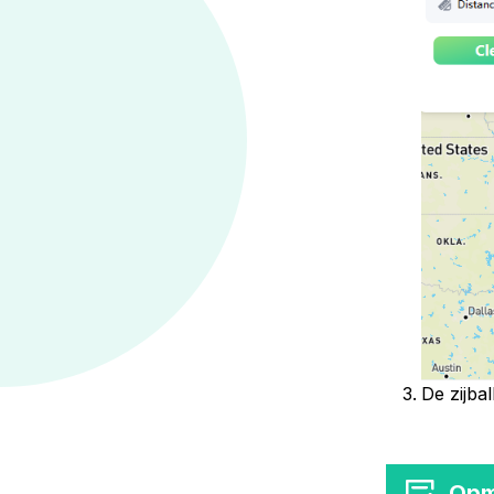
De zijba
Opm