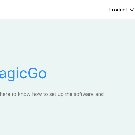
Product
Mobitrix LockAway
Mobitrix
Unlock iPhone Passcode >
iPhone Rep
iCloud Activation Unlocker >
MagicGo
 here to know how to set up the software and