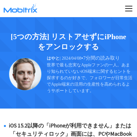
[5つの方法] リストアせずにiPhone
をアンロックする
•
7分間の読み取り
はやと
| 2024/04/08
世界で最も忠実なAppleファンの一人。あま
り知られていないiOS端末に関するヒントを
探求するのが好きで、フォロワーが日常生活
でApple端末の活用の生産性を高められるよ
うサポートしています。
iOS 15.2以降の「iPhoneが利用できません」または
「セキュリティロック」画面には、PCやMacBook