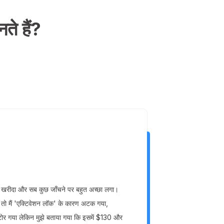
े हैं?
Lee.T
इसे पाक
खरीदा और सब कुछ जाँचने पर बहुत अच्छा लगा।
मेरे iClo
 तो मैं 'एक्टिवेशन लॉक' के कारण अटक गया,
यह वास्तव
टोर गया लेकिन मुझे बताया गया कि इसमें $130 और