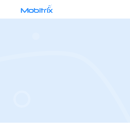
Mobitrix WhatsApp Transfer
WhatsApp स्थानांतरण >
Chatrans ऐप >
Mobitrix Toolkit
सभी विशेषताएं >