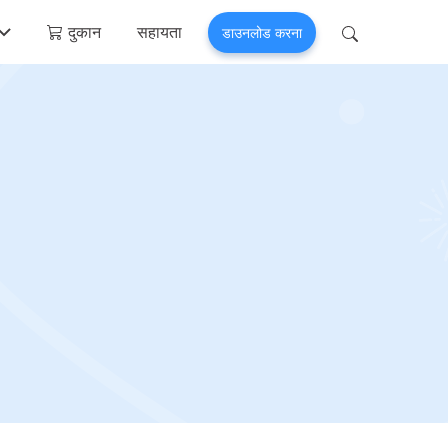
दुकान
सहायता
डाउनलोड करना
 Perfix
Mobitrix MagicGo
मत >
iOS लोकेशन चेंजर >