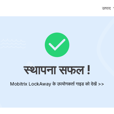
उत्पाद
Mobitrix LockAway
Mobitrix
iPhone पासकोड अनलॉक करें >
iPhone मरम्
Android पासकोड अनलॉक करें >
iCloud एक्टिवेशन अनलॉकर >
Mobitrix ImgRoom
स्थापना सफल !
इमेज कनवर्टर >
Mobitrix LockAway के उपयोगकर्ता गाइड को देखें >>