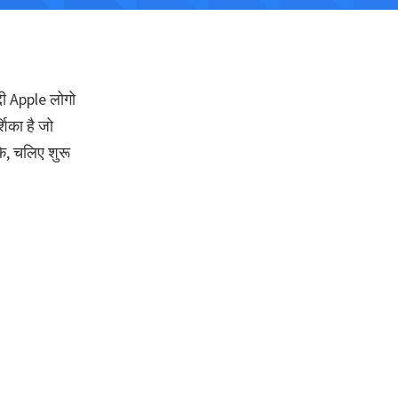
दी Apple लोगो
शिका है जो
े, चलिए शुरू