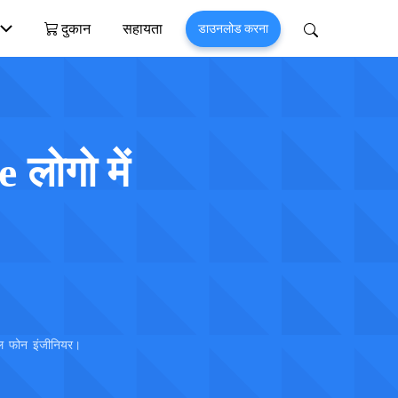
दुकान
सहायता
डाउनलोड करना
Perfix
Mobitrix MagicGo
त >
iOS लोकेशन चेंजर >
लोगो में
इल फोन इंजीनियर।