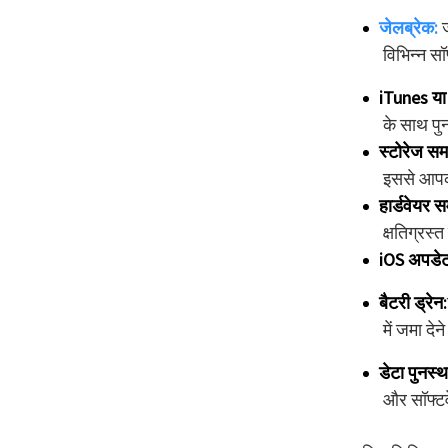
जेलब्रेक:
विभिन्न सॉ
iTunes या 
के साथ पु
स्टोरेज समस
इससे आप
हार्डवेयर 
क्षतिग्रस्
iOS अपडे
बैटरी ड्रेन:
में जमा दे
डेटा पुनर्स
और सॉफ्टव