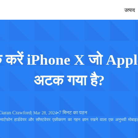
उत्पाद
Mobitrix LockAway
Mobitrix 
iPhone पासकोड अनलॉक करें >
iPhone मरम्म
Android पासकोड अनलॉक करें >
क करें iPhone X जो Apple 
iCloud एक्टिवेशन अनलॉकर >
Mobitrix ImgRoom
अटक गया है?
इमेज कनवर्टर >
Ciaran Crawford
•
7 मिनट का पठन
| Mar 28, 2024
्मार्टफोन हार्डवेयर और सॉफ्टवेयर एकीकरण का गहन ज्ञान रखने वाला एक अनुभवी मोबा