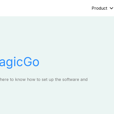
Product
Mobitrix LockAway
Mobitrix
Unlock iPhone Passcode >
iPhone Rep
iCloud Activation Unlocker >
MagicGo
 here to know how to set up the software and