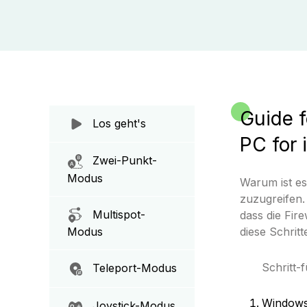
Guide f
Los geht's
PC for 
Zwei-Punkt-
Modus
Warum ist es
zuzugreifen.
Multispot-
dass die Fir
diese Schrit
Modus
Schritt-
Teleport-Modus
Windows-
Joystick-Modus