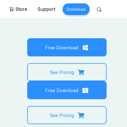
Store
Support
Download
 Perfix
Mobitrix MagicGo
air >
MagicGo >
Free Download
See Pricing
Free Download
See Pricing