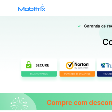
Garantia de re
Mobitrix WhatsApp
Transfer
Co
WhatsApp Data Transfer >
Compre com descont