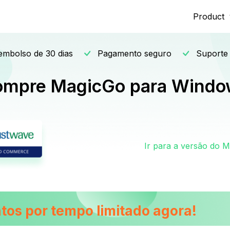
Product
Mobitrix LockAway
embolso de 30 dias
Pagamento seguro
Suporte 
Unlock iPhone Passcode >
mpre MagicGo para Wind
iCloud Activation Unlocker >
Ir para a versão do 
os por tempo limitado agora!