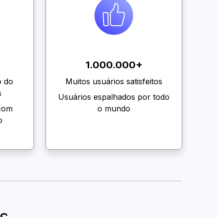
1.000.000+
o do
Muitos usuários satisfeitos
s
Usuários espalhados por todo
 com
o mundo
o
s