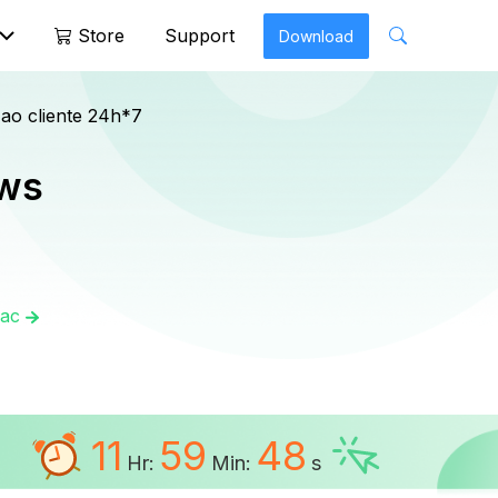
Store
Support
Download
Mobitrix Perfix
ao cliente 24h*7
iPhone Repair >
ows
Mac
11
59
48
Hr:
Min:
s