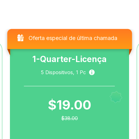
Oferta especial de última chamada
1-Quarter-Licença
5
Dispositivos,
1
Pc
$19.00
$38.00