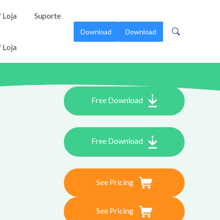
Loja
Suporte
Download
Download
Loja
Free Download
Free Download
See Pricing
See Pricing