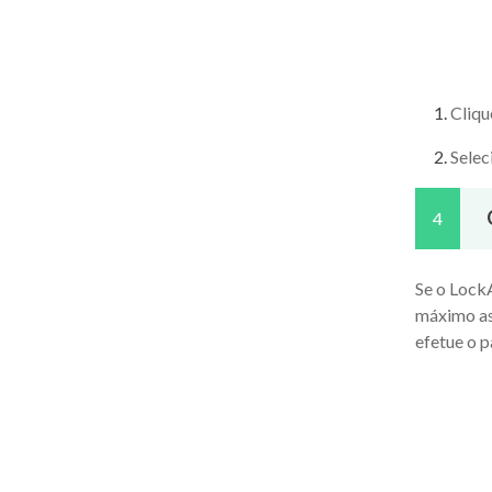
Cliqu
Selec
4
Se o Lock
máximo as
efetue o 