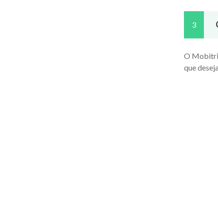
3
O Mobitri
que deseja