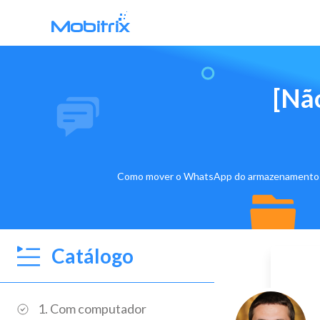
Transferência de WhatsApp
[Nã
Mobitrix WhatsApp Transfer >
Chatrans App >
Como mover o WhatsApp do armazenamento inter
Catálogo
1. Com computador