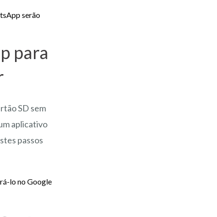
atsApp serão
p para
r
artão SD sem
um aplicativo
estes passos
trá-lo no Google