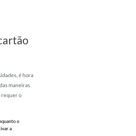
cartão
idades, é hora
 das maneiras
ó requer o
nquanto o
ivar a