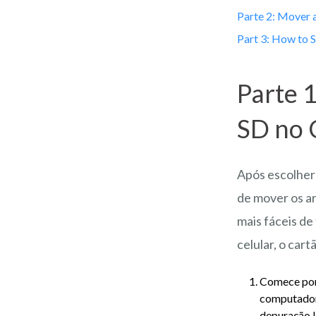
Parte 2: Mover 
Part 3: How to 
Parte 
SD no
Após escolher
de mover os a
mais fáceis de
celular, o car
Comece por
computador 
depuração U