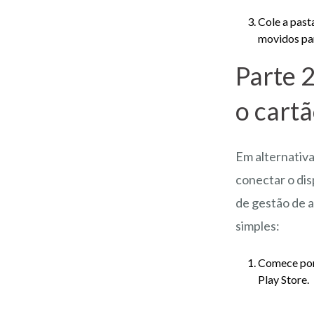
Cole a past
movidos par
Parte 
o cart
Em alternativ
conectar o dis
de gestão de a
simples:
Comece por 
Play Store.