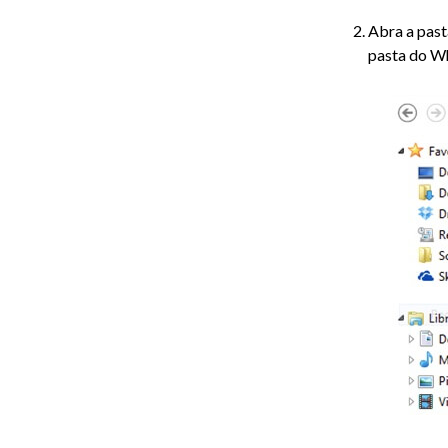
Abra a past
pasta do W