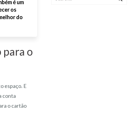
ambém é um
ecer os
melhor do
 para o
o espaço. E
a conta
ra o cartão