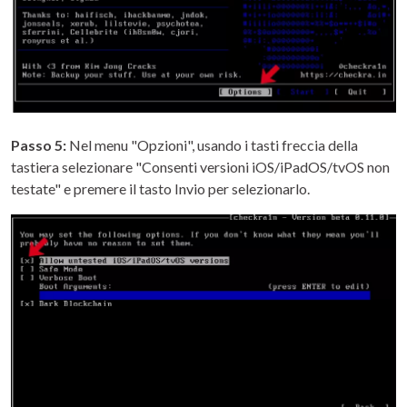
Passo 5:
Nel menu "Opzioni", usando i tasti freccia della
tastiera selezionare "Consenti versioni iOS/iPadOS/tvOS non
testate" e premere il tasto Invio per selezionarlo.