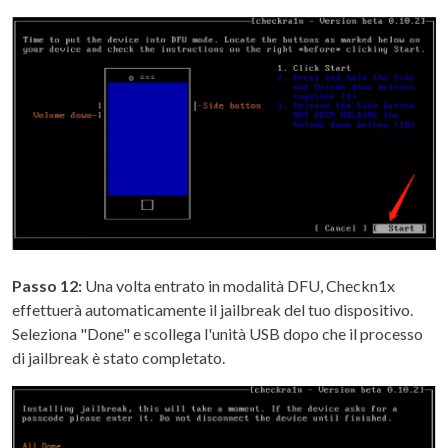
Passo 12:
Una volta entrato in modalità DFU, Checkn1x
effettuerà automaticamente il jailbreak del tuo dispositivo.
Seleziona "Done" e scollega l'unità USB dopo che il processo
di jailbreak è stato completato.