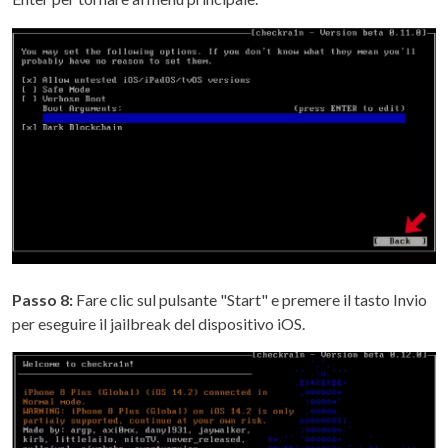
Passo 8:
Fare clic sul pulsante "Start" e premere il tasto Invio
per eseguire il jailbreak del dispositivo iOS.