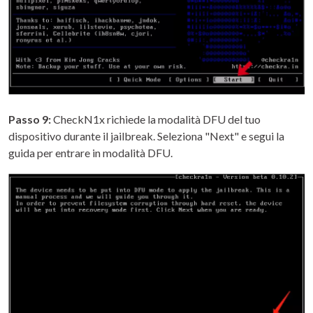
Passo 9:
CheckN1x richiede la modalità DFU del tuo
dispositivo durante il jailbreak. Seleziona "Next" e segui la
guida per entrare in modalità DFU.