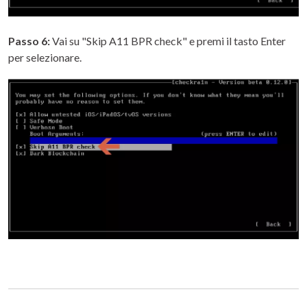
Passo 6:
Vai su "Skip A11 BPR check" e premi il tasto Enter
per selezionare.