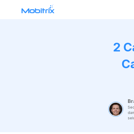
WhatsApp Transfer
Mobitrix WhatsApp Transfer >
2 C
Chatrans App >
C
Br
Seo
dan
sel