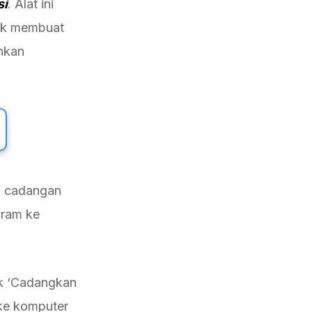
si
. Alat ini
tuk membuat
hkan
n cadangan
gram ke
ik ‘Cadangkan
ke komputer