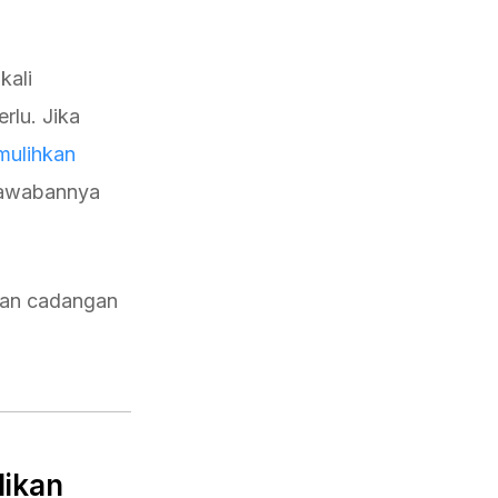
kali
lu. Jika
ulihkan
jawabannya
hkan cadangan
likan