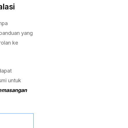
lasi
npa
 panduan yang
olan ke
dapat
smi untuk
pemasangan