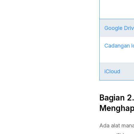
Google Dri
Cadangan l
iCloud
Bagian 2
Menghapu
Ada alat man