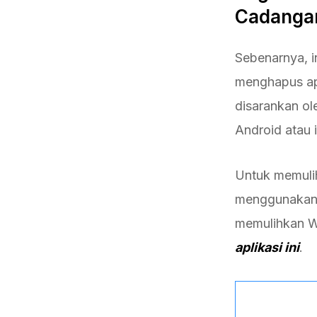
Cadangan
Sebenarnya, 
menghapus ap
disarankan o
Android atau 
Untuk memuli
menggunaka
memulihkan 
aplikasi ini
.