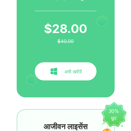
$28.00
$40.00
अभी खरीदें
30%
छूट
आजीवन लाइसेंस