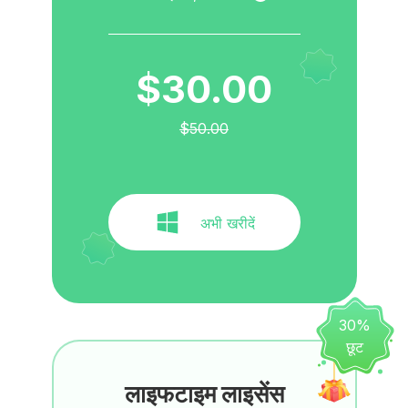
$30.00
$50.00
अभी खरीदें
30%
छूट
लाइफटाइम लाइसेंस