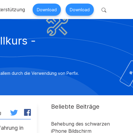
erstützung
Download
Download
 Perfix
Mobitrix MagicGo
lkurs -
paratur >
iOS-Standortwechsler >
r allem durch die Verwendung von Perfix.
Beliebte Beiträge
g
Behebung des schwarzen
fahrung in
iPhone Bildschirm