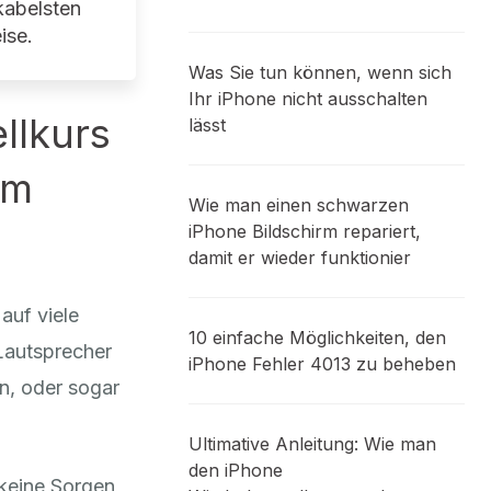
kabelsten
ise.
Was Sie tun können, wenn sich
Ihr iPhone nicht ausschalten
llkurs
lässt
em
Wie man einen schwarzen
iPhone Bildschirm repariert,
damit er wieder funktionier
auf viele
10 einfache Möglichkeiten, den
 Lautsprecher
iPhone Fehler 4013 zu beheben
en, oder sogar
Ultimative Anleitung: Wie man
den iPhone
keine Sorgen,