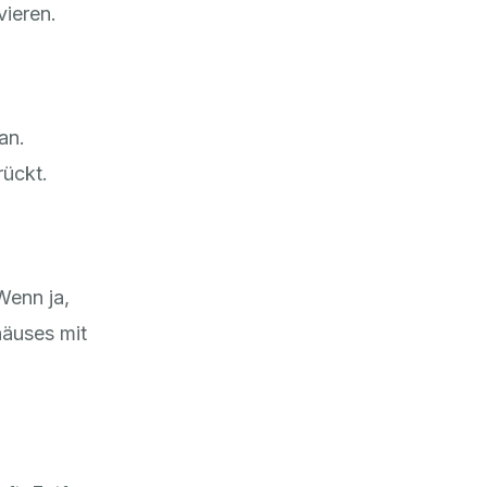
vieren.
an.
rückt.
Wenn ja,
häuses mit