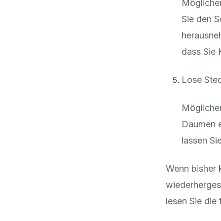
Möglicher
Sie den S
herausne
dass Sie 
Lose Ste
Möglicher
Daumen et
lassen Si
Wenn bisher 
wiederhergest
lesen Sie die