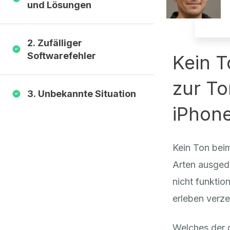
und Lösungen
2. Zufälliger
Softwarefehler
Kein T
zur To
3. Unbekannte Situation
iPhon
Kein Ton beim
Arten ausgedr
nicht funktio
erleben verze
Welches der 