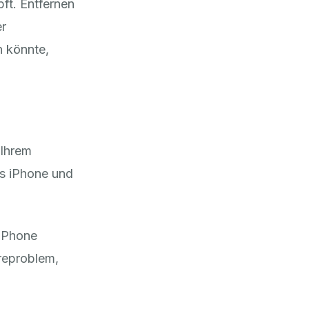
ft. Entfernen
er
 könnte,
 Ihrem
es iPhone und
 iPhone
areproblem,