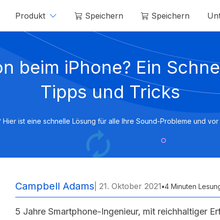
Produkt
Speichern
Speichern
Unt
Mobitrix LockAway
Mobitrix
on beim iPhone? Ein Schnel
Entsperren Sie den iPhone-Passcode >
Iphone-Re
iCloud-Aktivierungsentsperrer >
Tipps und Tricks
Hier ist eine schnelle Lösung für alle Ihre Sound-Probleme und vo
Campbell Adams
| 21. Oktober 2021
•
4 Minuten Lesun
5 Jahre Smartphone-Ingenieur, mit reichhaltiger Er