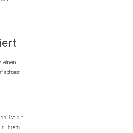
n
iert
m einen
nfachsen
n, ist ein
in Ihrem