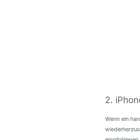
2. iPhon
Wenn ein hard
wiederherzust
empfohlenen 