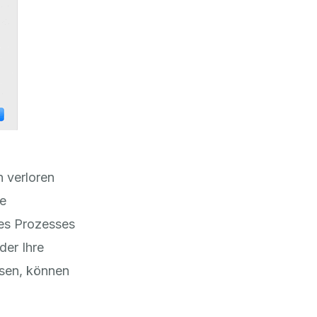
n verloren
ne
des Prozesses
der Ihre
ssen, können