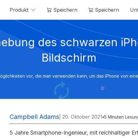
Produkt
Speichern
Speichern
Unt
Mobitrix LockAway
Mobitrix
ebung des schwarzen iP
Entsperren Sie den iPhone-Passcode >
Iphone-Re
iCloud-Aktivierungsentsperrer >
Bildschirm
 Möglichkeiten vor, die man verwenden kann, um das iPhone von ein
Campbell Adams
| 20. Oktober 2021
•
5 Minuten Lesun
5 Jahre Smartphone-Ingenieur, mit reichhaltiger Er