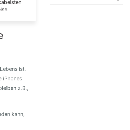
kabelsten
ise.
e
Lebens ist,
e iPhones
leiben z.B.,
enden kann,