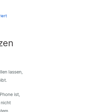
iert
zen
len lassen,
ibt.
Phone ist,
 nicht
stem