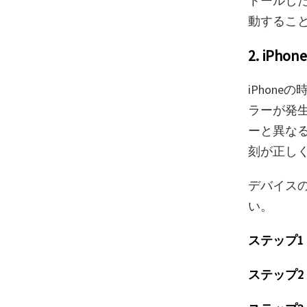
トールした
動するこ
2. iP
iPhon
ラーが発生
ーと異な
刻が正し
デバイス
い。
ステップ1
ステップ2