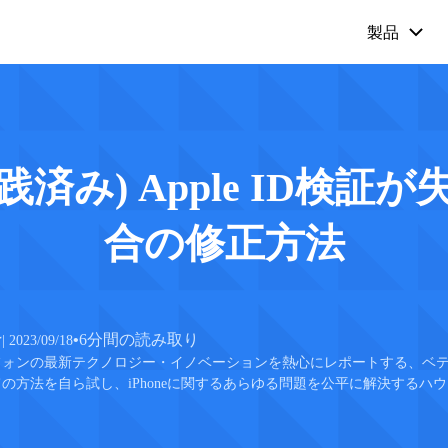
製品
Mobitrix LockAway
Mobitrix 
iPhoneのパスコードを解除 >
iPhone修理 
iCloudアクティベーションロック解
実践済み) Apple ID検
除 >
合の修正方法
•
6分間の読み取り
け
| 2023/09/18
フォンの最新テクノロジー・イノベーションを熱心にレポートする、ベ
の方法を自ら試し、iPhoneに関するあらゆる問題を公平に解決するハ