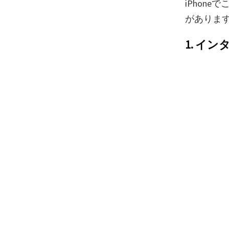
iPhon
がありま
1. イ