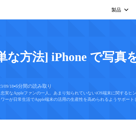
製品
Mobitrix LockAway
Mobitrix 
iPhoneのパスコードを解除 >
iPhone修理 
iCloudアクティベーションロック解
単な方法] iPhone で写
除 >
•
6分間の読み取り
23/09/18
忠実なAppleファンの一人。あまり知られていないiOS端末に関するヒ
ワーが日常生活でApple端末の活用の生産性を高められるようサポート