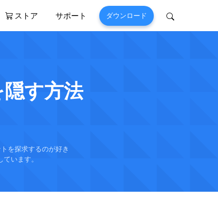
ストア
サポート
ダウンロード
Perfix
Mobitrix MagicGo
>
iOS位置情報変更 >
真を隠す方法
ントを探求するのが好き
しています。