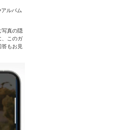
やアルバム
。
む写真の隠
に、このガ
回答もお見