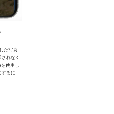
方
択した写真
示されなく
eを使用し
にするに