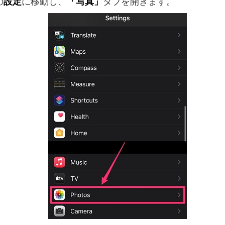
の
設定
に移動し、
「写真」
タブを開きます。