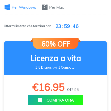
Per Windows
Per Mac
23
59
46
:
:
Offerta limitata che termina con
60% OFF
Licenza a vita
1-5 Dispositivi, 1 Computer
€16.95
€42.95
COMPRA ORA