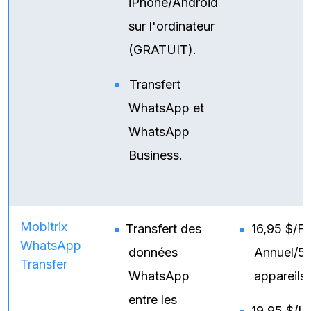
iPhone/Android
sur l'ordinateur
(GRATUIT).
Transfert
WhatsApp et
WhatsApp
Business.
Mobitrix
Transfert des
16,95 $/Fo
WhatsApp
données
Annuel/5
Transfer
WhatsApp
appareils
entre les
19,95 $/L