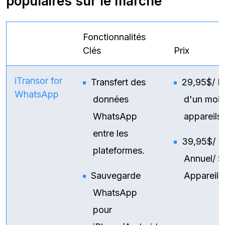
populaires sur le marché
Fonctionnalités
Clés
Prix
iTransor for
Transfert des
29,95$/ Fo
WhatsApp
données
d'un mois
WhatsApp
appareils
entre les
39,95$/ Fo
plateformes.
Annuel/ 5
Sauvegarde
Appareils
WhatsApp
pour