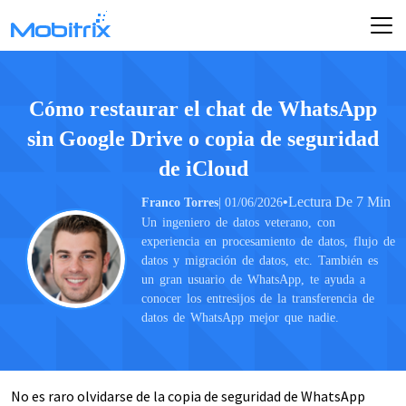
Cómo restaurar el chat de WhatsApp
sin Google Drive o copia de seguridad
de iCloud
•
Lectura De 7 Min
Franco Torres
| 01/06/2026
Un ingeniero de datos veterano, con
experiencia en procesamiento de datos, flujo de
datos y migración de datos, etc. También es
un gran usuario de WhatsApp, te ayuda a
conocer los entresijos de la transferencia de
datos de WhatsApp mejor que nadie.
No es raro olvidarse de la copia de seguridad de WhatsApp