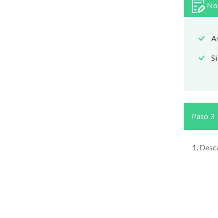
No
As
Si
Paso 3
Desca