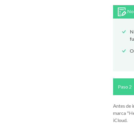
No
No
fu
Om
Paso 2
Antes de i
marca "He 
iCloud.