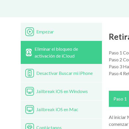
Empezar
Retir
Eliminar el bloqueo de
Paso 1 Con
activación de iCloud
Paso 2 Con
Paso 3 Haz
Desactivar Buscar mi iPhone
Paso 4 Ret
Jailbreak iOS en Windows
Paso 1
Jailbreak iOS en Mac
Al iniciar
comenzar a
Contáctanos