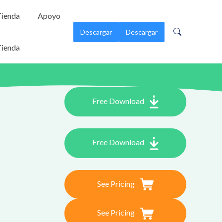
ienda
Apoyo
Descargar
Descargar
ienda
Free Download
Free Download
See Pricing
See Pricing