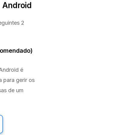
a Android
eguintes 2
ecomendado)
Android é
a para gerir os
sas de um