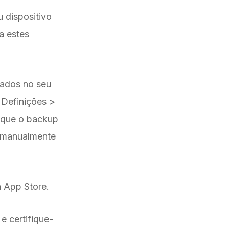
 dispositivo
a estes
dados no seu
 Definições >
e que o backup
r manualmente
a App Store.
e certifique-