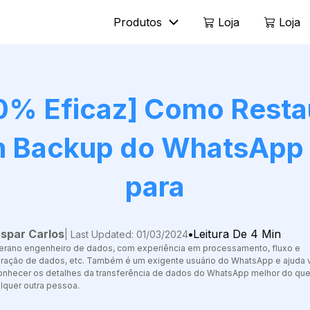
Produtos
Loja
Loja
Mobitrix LockAway
Mobitrix
Desbloqueie a senha do iPhone >
Consertar 
0% Eficaz] Como Resta
Desbloqueador de ativação do
iCloud >
 Backup do WhatsApp
para
spar Carlos
•
Leitura De 4 Min
| Last Updated: 01/03/2024
erano engenheiro de dados, com experiência em processamento, fluxo e
ração de dados, etc. Também é um exigente usuário do WhatsApp e ajuda
onhecer os detalhes da transferência de dados do WhatsApp melhor do qu
lquer outra pessoa.