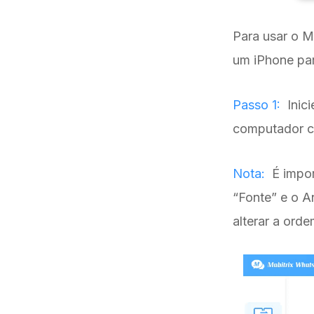
Para usar o M
um iPhone par
Passo 1:
Inic
computador c
Nota:
É impor
“Fonte” e o A
alterar a orde