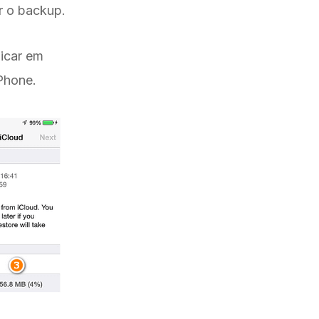
r o backup.
icar em
Phone.