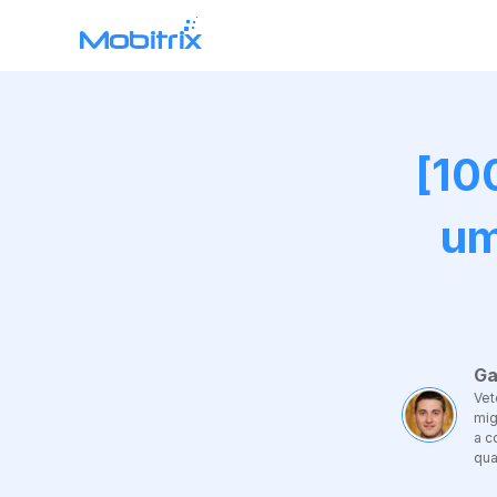
Transferência de WhatsApp
Mobitrix WhatsApp Transfer >
[10
Chatrans App >
um
Ga
Vet
mig
a c
qua