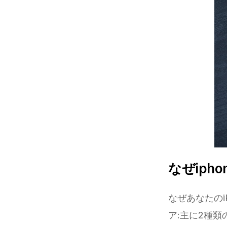
なぜiph
なぜあなたのi
ア:主に2種