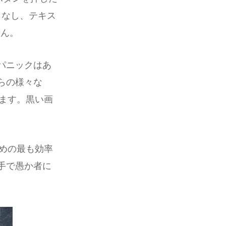
しなし、テキス
せん。
パニックはあ
らの様々な
います。黒い画
ための最も効率
手で愚か者に