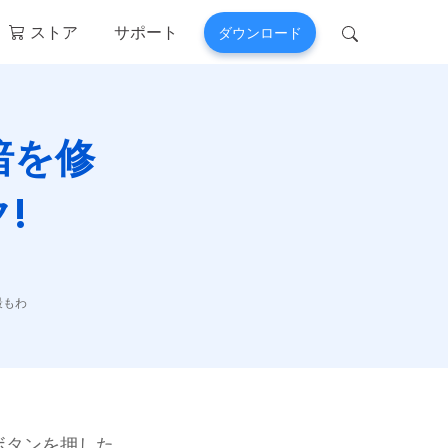
ストア
サポート
ダウンロード
 Perfix
Mobitrix MagicGo
 >
iOS位置情報変更 >
っ暗を修
!
最もわ
ボタンを押した