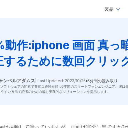
製品
Mobitrix LockAway
Mobitrix
iPhoneのパスコードを解除 >
iPhone修理
%動作:iphone 画面 真
iCloudアクティベーションロック解除 >
正するために数回クリック
ャンベルアダムス
| Last Updated: 2023/10/25
•
5分間の読み取り
OSソフトウェアの問題で豊富な経験を持つ5年間のスマートフォンエンジニア。彼は
りやすい方法で読者のための最も実践的なソリューションを提示します。
oneは振動して鳴っていますが、画面は完全に黒ですか?