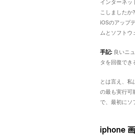
インターネッ
こしましたか
iOSのアッ
ムとソフトウェ
手記:
良いニ
タを回復でき
とは言え、私
の最も実行可
で、最初にソ
iphon