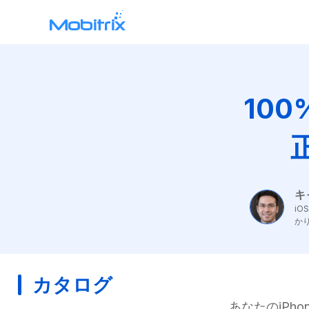
WhatsApp Transfer
Mobitrix WhatsApp Transfer >
100
WAtrans App >
キ
i
か
カタログ
あなたのiPh