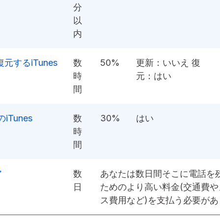
分
以
内
元するiTunes
数
50%
更新：いいえ 復
時
元：はい
間
iTunes
数
30%
はい
時
間
ア
数
あなたは数日間そこに電話を
日
ためのより高い料金(交通費や
ス費用など)を支払う必要があ