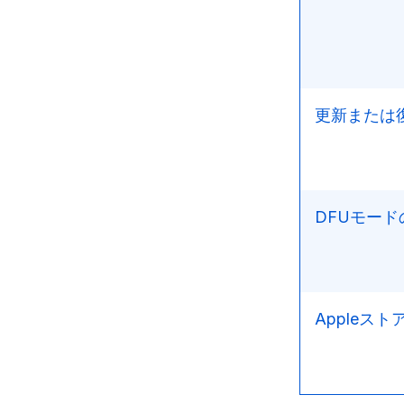
更新または復
DFUモードの
Appleスト