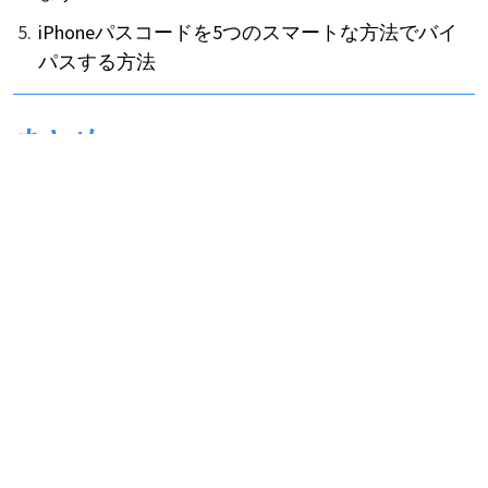
iPhoneパスコードを5つのスマートな方法でバイ
パスする方法
まとめ
リモート管理に悩まされないためには、それを
解除する必要があります。デバイスを他人に操
作されたくない場合、上記の記事をお読みくだ
さい。MDMとは何か、それが携帯電話にどのよ
うな影響を与えるのかを説明しました。
さらに、携帯電話からリモート管理を解除する
ための最良の方法を紹介しました。私のおすす
めは
LockAway
を使用することです。これは効果