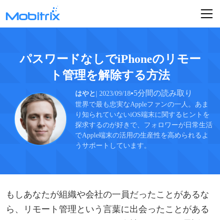
パスワードなしでiPhoneのリモー
ト管理を解除する方法
•
5分間の読み取り
はやと
| 2023/09/18
世界で最も忠実なAppleファンの一人。あま
り知られていないiOS端末に関するヒントを
探求するのが好きで、フォロワーが日常生活
でApple端末の活用の生産性を高められるよ
うサポートしています。
もしあなたが組織や会社の一員だったことがあるな
ら、リモート管理という言葉に出会ったことがある