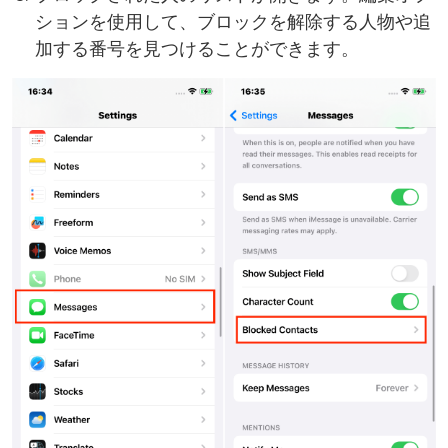
ションを使用して、ブロックを解除する人物や追
加する番号を見つけることができます。