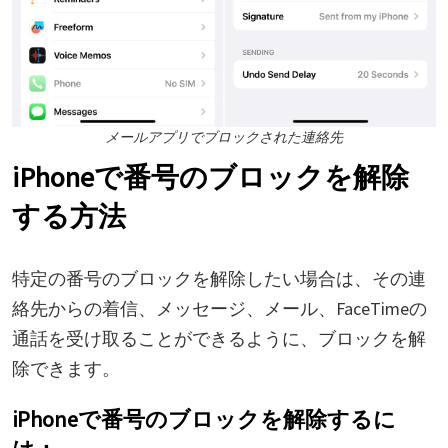
メールアプリでブロックされた連絡先
iPhoneで番号のブロックを解除
する方法
特定の番号のブロックを解除したい場合は、その連
絡先からの着信、メッセージ、メール、FaceTimeの
通話を受け取ることができるように、ブロックを解
除できます。
iPhoneで番号のブロックを解除するに