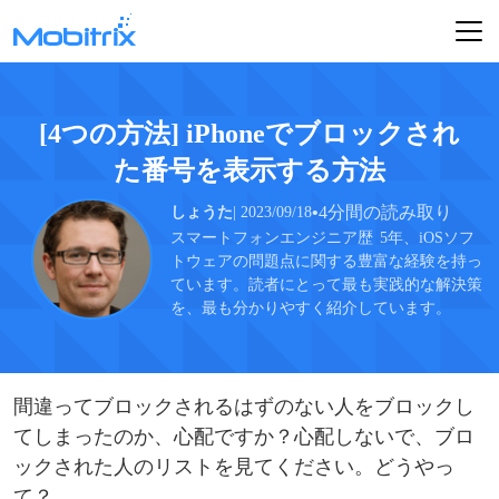
[4つの方法] iPhoneでブロックされ
た番号を表示する方法
•
4分間の読み取り
しょうた
| 2023/09/18
スマートフォンエンジニア歴 5年、iOSソフ
トウェアの問題点に関する豊富な経験を持っ
ています。読者にとって最も実践的な解決策
を、最も分かりやすく紹介しています。
間違ってブロックされるはずのない人をブロックし
てしまったのか、心配ですか？心配しないで、ブロ
ックされた人のリストを見てください。どうやっ
て？