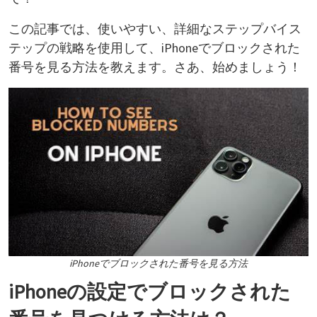
この記事では、使いやすい、詳細なステップバイス
テップの戦略を使用して、iPhoneでブロックされた
番号を見る方法を教えます。さあ、始めましょう！
iPhoneでブロックされた番号を見る方法
iPhoneの設定でブロックされた