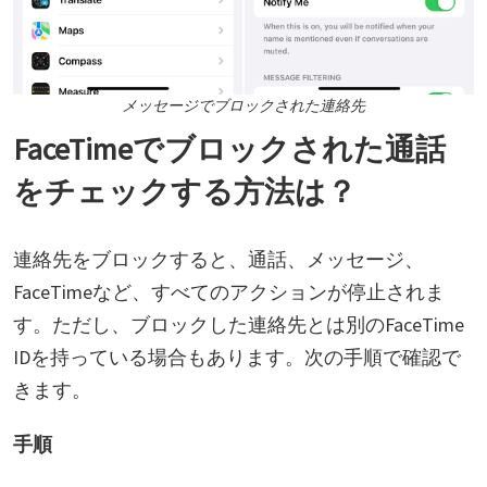
メッセージでブロックされた連絡先
FaceTimeでブロックされた通話
をチェックする方法は？
連絡先をブロックすると、通話、メッセージ、
FaceTimeなど、すべてのアクションが停止されま
す。ただし、ブロックした連絡先とは別のFaceTime
IDを持っている場合もあります。次の手順で確認で
きます。
手順