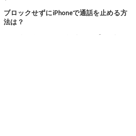
ブロックせずにiPhoneで通話を止める方
法は？
iPhoneをサイレントモードにするか、「おやすみモ
ード」にすると、通話の着信時に音が鳴りません。
iPhoneの飛行モードをオンにすると、通話者から電
話が届かなくなります。
私がiPhoneでその人をブロックしたこと
を知ることができますか？
いいえ、iPhoneでその人をブロックした場合でも、
相手はそれを知ることはありません。通常どおりに
電話やテキストを送ることができますが、それらは
あなたには届かず、通知も受け取りません。