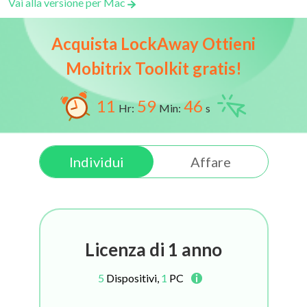
Vai alla versione per Mac
Acquista LockAway Ottieni
Mobitrix Toolkit gratis!
11
59
45
Hr:
Min:
s
Individui
Affare
Licenza di 1 anno
5
Dispositivi,
1
PC