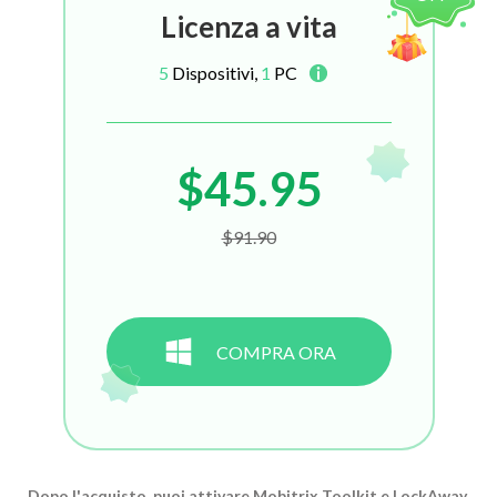
Licenza a vita
5
Dispositivi,
1
PC
$45.95
$91.90
COMPRA ORA
Dopo l'acquisto, puoi attivare Mobitrix Toolkit e LockAway.