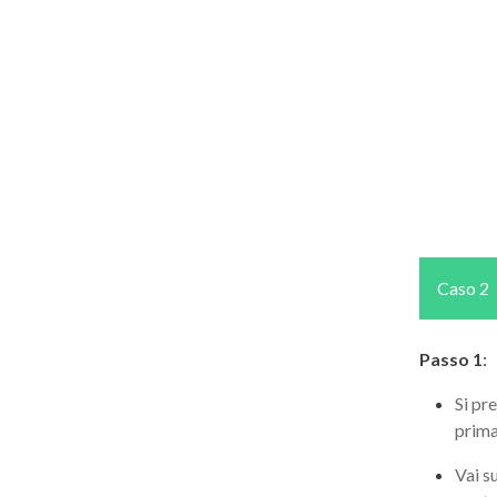
Caso 2
Passo 1
:
Si pr
prima
Vai s