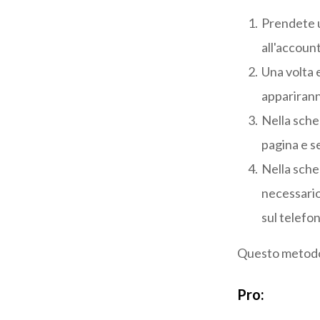
Prendete u
all'account
Una volta 
apparirann
Nella sche
pagina e s
Nella sche
necessario
sul telefo
Questo metodo 
Pro: