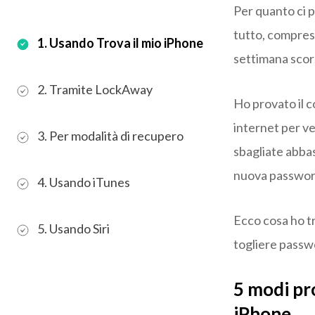
Per quanto ci 
tutto, compresi
1. Usando Trova il mio iPhone
settimana scor
2. Tramite LockAway
Ho provato il 
internet per v
3. Per modalità di recupero
sbagliate abba
nuova passwor
4. Usando iTunes
Ecco cosa ho tr
5. Usando Siri
togliere passw
5 modi pro
iPhone