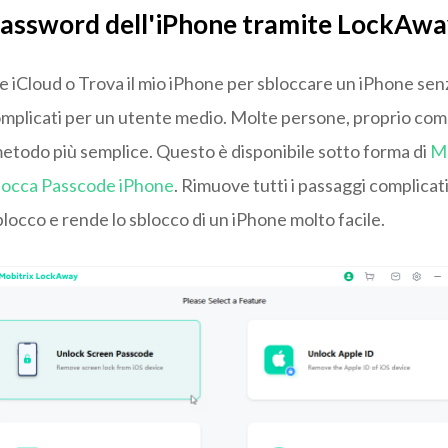
password dell'iPhone tramite LockAw
re iCloud o Trova il mio iPhone per sbloccare un iPhone s
mplicati per un utente medio. Molte persone, proprio co
metodo più semplice. Questo è disponibile sotto forma di
Mo
locca Passcode iPhone
. Rimuove tutti i passaggi complicati
locco e rende lo sblocco di un iPhone molto facile.