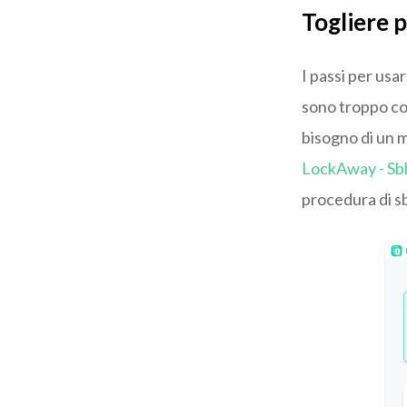
Togliere 
I passi per usa
sono troppo co
bisogno di un 
LockAway - Sb
procedura di sb