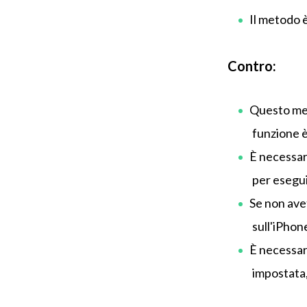
Il metodo 
Contro:
Questo meto
funzione 
È necessar
per esegu
Se non avet
sull'iPhon
È necessar
impostata