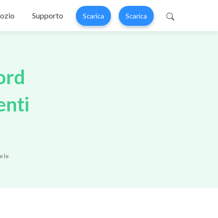
ozio
Supporto
Scarica
Scarica
 Perfix
Mobitrix MagicGo
 dell'Iphone >
Cambio posizione iOS >
ord
enti
i
e le