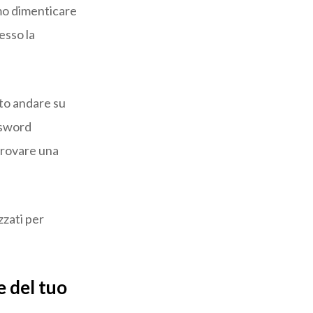
mo dimenticare
esso la
to andare su
ssword
provare una
zzati per
e del tuo