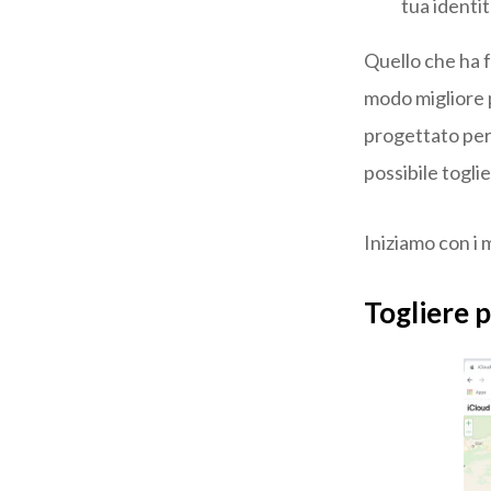
tua identit
Quello che ha f
modo migliore 
progettato per 
possibile togli
Iniziamo con i 
Togliere 