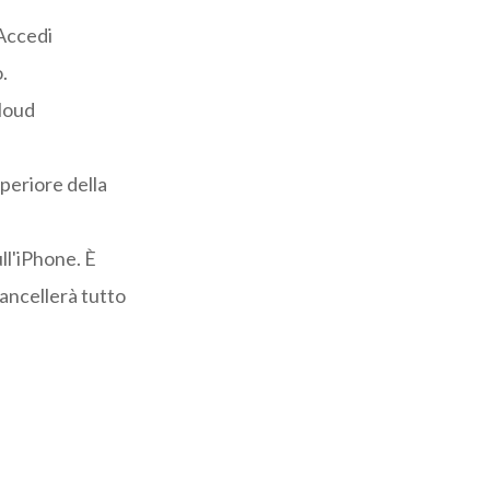
Accedi
.
Cloud
uperiore della
ll'iPhone. È
ancellerà tutto