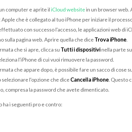
n computer e aprite il
iCloud website
in un browser web. 
 Apple che è collegato al tuo iPhone per iniziare il processo
effettuato con successo l'accesso, le applicazioni web di i
o sulla pagina web. Aprire quella che dice
Trova iPhone
.
rmata che si apre, clicca su
Tutti i dispositivi
nella parte s
eleziona l'iPhone di cui vuoi rimuovere la password.
rmata che appare dopo, è possibile fare un sacco di cose su
 selezionare l'opzione che dice
Cancella iPhone
. Questo c
no, compresa la password che avete dimenticato.
ha i seguenti pro e contro: