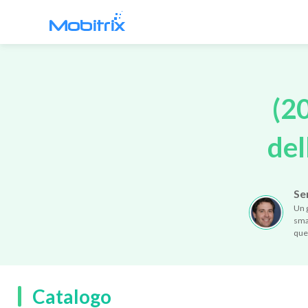
Mobitrix WhatsApp Transfer
Trasferimento dati WhatsApp >
(2
del
Se
Un g
smar
ques
Catalogo