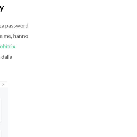
ay
enza password
me me, hanno
bitrix
 dalla