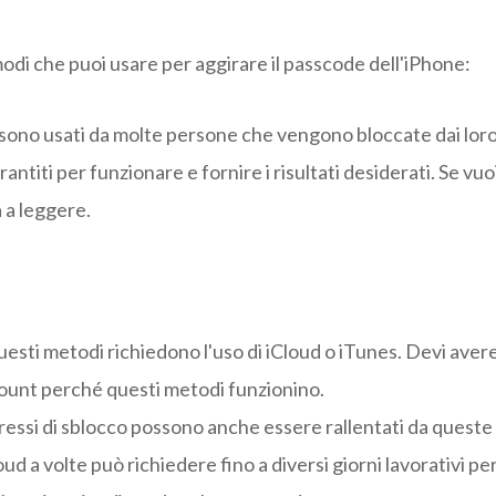
odi che puoi usare per aggirare il passcode dell'iPhone:
sono usati da molte persone che vengono bloccate dai lor
antiti per funzionare e fornire i risultati desiderati. Se v
a a leggere.
questi metodi richiedono l'uso di iCloud o iTunes. Devi aver
ount perché questi metodi funzionino.
gressi di sblocco possono anche essere rallentati da queste l
ud a volte può richiedere fino a diversi giorni lavorativi per