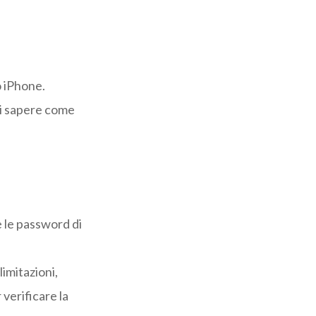
o iPhone.
uoi sapere come
e le password di
imitazioni,
 verificare la