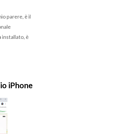
o parere, è il
onale
 installato, è
mio iPhone