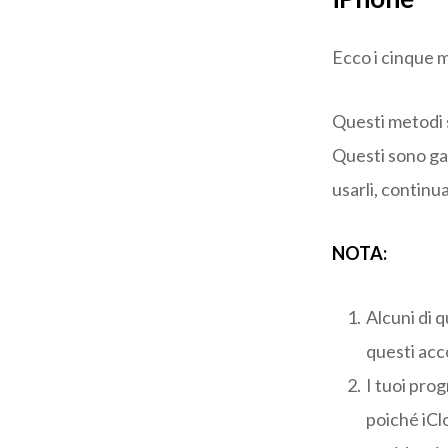
Ecco i cinque m
Questi metodi 
Questi sono gar
usarli, continu
NOTA:
Alcuni di 
questi acc
I tuoi pro
poiché iClo