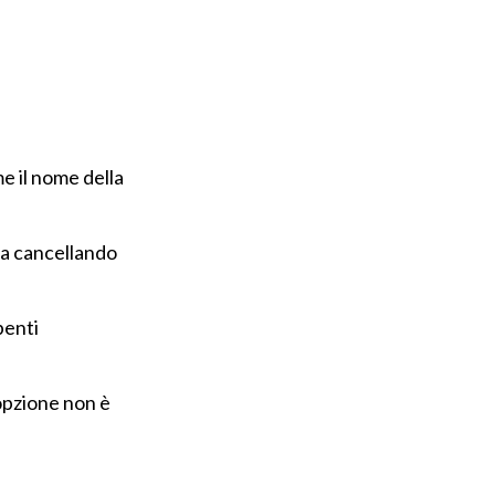
e il nome della
ta cancellando
penti
opzione non è