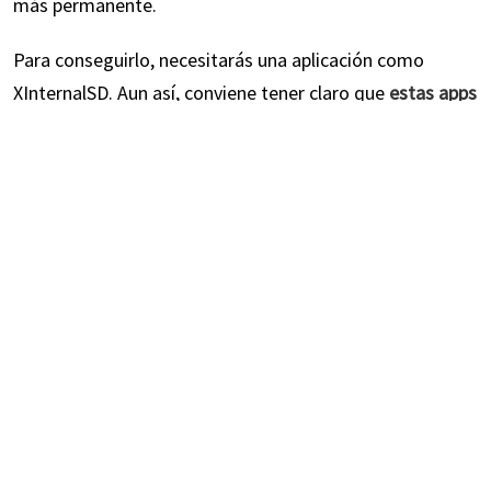
más permanente.
Para conseguirlo, necesitarás una aplicación como
XInternalSD. Aun así, conviene tener claro que
estas apps
suelen funcionar solo en dispositivos Android con root
,
por lo que no son una solución universal.
Descargue una copia segura del apk XInternalSD en su
dispositivo. Puede que la aplicación no esté
disponible en la Play Store, pero la podrá encontrar
en los principales sitios web para desarrolladores.
Instale la app y luego ábrala. Vaya a “Configuración” y
pulse en “Ruta a la tarjeta SD Interna” para cambiarla
a una tarjeta SD externa.
Ahora pulse en “Activar para Apps” y seleccione
“WhatsApp” de la lista de aplicaciones que se pueden