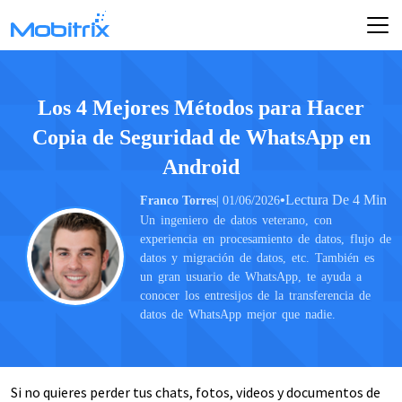
Los 4 Mejores Métodos para Hacer
Copia de Seguridad de WhatsApp en
Android
•
Lectura De 4 Min
Franco Torres
| 01/06/2026
Un ingeniero de datos veterano, con
experiencia en procesamiento de datos, flujo de
datos y migración de datos, etc. También es
un gran usuario de WhatsApp, te ayuda a
conocer los entresijos de la transferencia de
datos de WhatsApp mejor que nadie.
Si no quieres perder tus chats, fotos, videos y documentos de