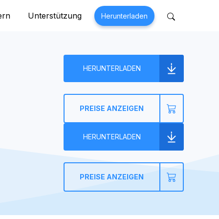
ern
Unterstützung
Herunterladen
 Perfix
Mobitrix MagicGo
paratur >
iOS-Standortwechsler>
HERUNTERLADEN
PREISE ANZEIGEN
HERUNTERLADEN
PREISE ANZEIGEN