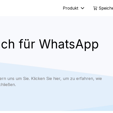
Produkt
Speich
Mobitrix LockAway
Mobitrix
Entsperren Sie den iPhone-
iPhone-Re
ch für WhatsApp
Passcode >
iCloud-Aktivierungsentsperrer >
n uns um Sie. Klicken Sie hier, um zu erfahren, wie
chließen.