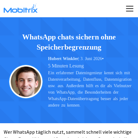
WhatsApp chats sichern ohne
Speicherbegrenzung
•
Hubert Winkler
| 3. Juni 2026
5 Minuten Lesung
Ein erfahrener Dateningenieur kennt sich mit
Datenverarbeitung, Datenfluss, Datenmigration
usw. aus. Außerdem hilft es dir als Vielnutzer
von WhatsApp, die Besonderheiten der
WhatsApp-Datenübertragung besser als jeder
andere zu kennen.
Wer WhatsApp täglich nutzt, sammelt schnell viele wichtige