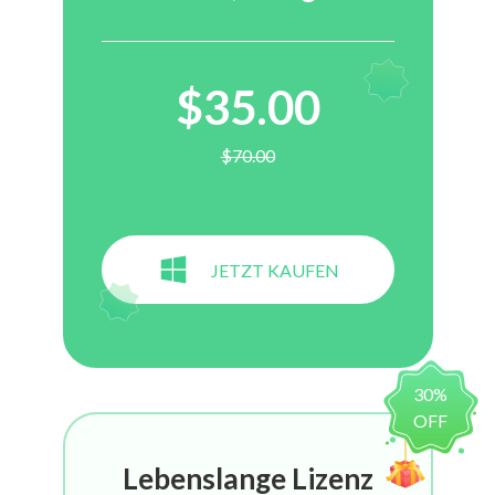
$35.00
$70.00
JETZT KAUFEN
30%
OFF
Lebenslange Lizenz