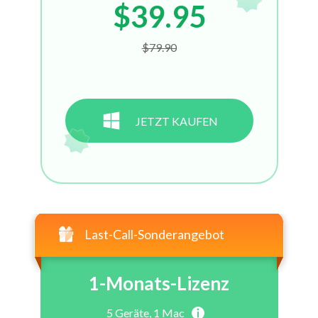
$39.95
$79.90
JETZT KAUFEN
Last-Call-Sonderangebot
1-Monats-Lizenz
5
Geräte,
1
Mac